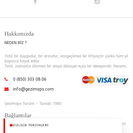
Hakkımızda
NEDEN BİZ ?
Tatil bir duygudur, bir arzudur, vazgeçilmez bir ihtiyaçtır çünkü tüm yıl
boyunca hayal edilir.
Tatil, zamanla silinmez bir anıya dönüşen eşsiz bir deneyimdir.
Devamı..
0 (850) 303 08 06
info@gezimaps.com
Gezimaps Turizm - Türsab: 7980
Bağlantılar
Ankara Çıkışlı Turlar
Ankara Çıkışlı Bodrum Tatilleri
GIZLILIK TERCIHLERI
Ankara Çıkışlı Günübirlik Turlar
Bodrum tatilleri