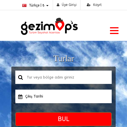
Üye Girişi
Kayıt
Türkçe | ₺
Turlar
Çıkış Tarihi
BUL