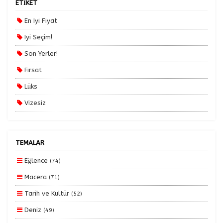
ETİKET
Tercihleri Kaydet
Yurt Dışı Turları
En Iyi Fiyat
Yurt İçi Turlar
Iyi Seçim!
Son Yerler!
Fırsat
Lüks
Vizesiz
Kesin Çıkışlı
Erken Rezervasyon
TEMALAR
Size Özel
Eğlence
(74)
Planlanan
Macera
(71)
Otobüs Ile
Tarih ve Kültür
(52)
Uçak Ile
Deniz
(49)
Ekstralar Dahil