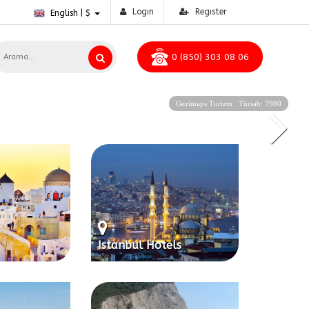
Logın
Regıster
English | $
0 (850) 303 08 06
Gezimaps Turizm Türsab: 7980
Istanbul Hotels