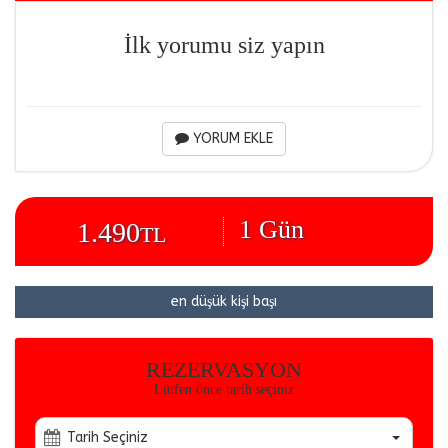
İlk yorumu siz yapın
YORUM EKLE
1 Gün
1.490
TL
en düşük kişi başı
REZERVASYON
Lütfen önce tarih seçiniz
Tarih Seçiniz