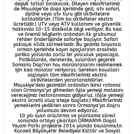
değişik tatlar bırakacak. Dileyen misafirlerimiz
de Maşukiye’de doğa içerisinde gezi, atv safari,
zipline veya utv turu gibi aktivitelere
katılabilirler. (Tüm bu aktiviteler ekstra
ücretlidir.) UTV veya ATV kullanımı ve güvenlik
hakkında 10-15 dakikalık bilgi veriliyor. Bu kısa
ve önemli bilgilerin ardından ilk grubumuz
rehber önderliğinde safariye başlıyor. Safari
yaklaşık 45dk sürmektedir. Bu gezimiz boyunca
orman içerisinde kayın ağaçlarının arasında
patika yollarda zorlu bir yolculuk yapacağız.
Patikalarda, derelerde, sulardan geçerek
Samanlı Dağı’nın hoş manzaralarını resimlemek
için kısa molalar veriyoruz. Gereken koşulları
sağlayan tüm misafirlerimiz ekstra
aktivitelerden yararlanabilirler.
Maşukiye’deki gezimizin ardından ikinci rotamız
olan Ormanya’ya gitmeden öğle yemeği molasını
vereceğimiz restoranımıza gidiyoruz. (öğle yemeği
ekstra ücretli olup isteğe bağlıdır.) Misafirlerimiz
yemeklerini yedikten sonra Ormanya’ya doğru
yolumuza devam ediyoruz.
10 yılı aşan araştırma ve planlama süreci
sonunda ortaya çıkarılan ORMANYA Doğal
Yaşam Parkı projesine 2014 yılında başlanmıştır.
Kocaeli Büyükşehir Belediyesi Kültür ve Sosyal