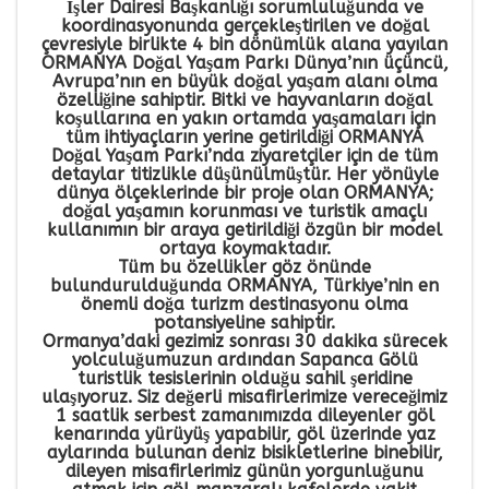
İşler Dairesi Başkanlığı sorumluluğunda ve
koordinasyonunda gerçekleştirilen ve doğal
çevresiyle birlikte 4 bin dönümlük alana yayılan
ORMANYA Doğal Yaşam Parkı Dünya’nın üçüncü,
Avrupa’nın en büyük doğal yaşam alanı olma
özelliğine sahiptir. Bitki ve hayvanların doğal
koşullarına en yakın ortamda yaşamaları için
tüm ihtiyaçların yerine getirildiği ORMANYA
Doğal Yaşam Parkı’nda ziyaretçiler için de tüm
detaylar titizlikle düşünülmüştür. Her yönüyle
dünya ölçeklerinde bir proje olan ORMANYA;
doğal yaşamın korunması ve turistik amaçlı
kullanımın bir araya getirildiği özgün bir model
ortaya koymaktadır.
Tüm bu özellikler göz önünde
bulundurulduğunda ORMANYA, Türkiye’nin en
önemli doğa turizm destinasyonu olma
potansiyeline sahiptir.
ÇEREZ KULLANIM AYARLARINIZ
Ormanya’daki gezimiz sonrası 30 dakika sürecek
Çerez tercihlerinizi
belirleyin
.
yolculuğumuzun ardından Sapanca Gölü
turistlik tesislerinin olduğu sahil şeridine
Daha fazla bilgi için
KVKK bilgilendirmemizi
,
çerez kullanım
ulaşıyoruz. Siz değerli misafirlerimize vereceğimiz
ve
gizlilik koşullarını
inceleyebilirsiniz.
1 saatlik serbest zamanımızda dileyenler göl
kenarında yürüyüş yapabilir, göl üzerinde yaz
aylarında bulunan deniz bisikletlerine binebilir,
dileyen misafirlerimiz günün yorgunluğunu
Zorunlu Çerezler
HER ZAMAN AKTIF