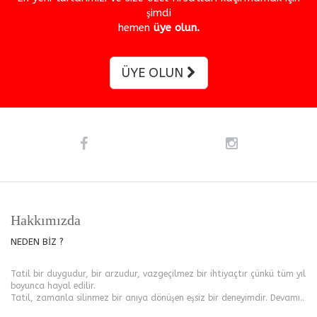
şimdi
hemen
üye olun.
ÜYE OLUN
Hakkımızda
NEDEN BİZ ?
Tatil bir duygudur, bir arzudur, vazgeçilmez bir ihtiyaçtır çünkü tüm yıl
boyunca hayal edilir.
Tatil, zamanla silinmez bir anıya dönüşen eşsiz bir deneyimdir.
Devamı..