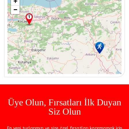
+
−
Üye Olun, Fırsatları İlk Duyan
Siz Olun
En yeni turlarımızı ve size özel fırsatları kaçırmamak için