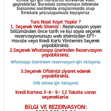
atmak için göl manzaralı kafelerde vakit
geçirebilirler. Buradaki zamanımızın bitiminde
Oturum yönetimi, güvenlik ve temel site işlevleri için
toplanma saatimizde araçlarımızda olup
gereklidir. Bu çerezler olmadan site düzgün çalışmaz ve
Kırıkkale yolculuğumuza başlıyoruz.
devre dışı bırakılamaz.
Tura Nasıl Kayıt Yapılır ?
1. Seçenek Web Sitemiz :
Rezervasyon yapın
bölümünden önce tarih ve kişi sayısı seçerek
rezervasyonunuzu web sitemizden EFT-
Havale veya Kredi Kartı Yöntemini Seçerek
İstatistik Çerezleri
yapabilirsiniz
.
Ziyaretçilerin siteyi nasıl kullandığını anonim olarak
2.Seçenek Whatsapp üzerinden Rezervasyon
ölçeriz. Hangi sayfaların popüler olduğunu ve
yapabilirsiniz.
kullanıcıların nerede zorluk yaşadığını anlamamıza
Whatsapp üzerinden rezervasyon için tıklayınız
yardımcı olur.
3.Seçenek Ofisimizi ziyaret ederek
yapabilirsiniz.
Ofis adresi için tıklayınız
Pazarlama Çerezleri
Kredi Kartına 3-6- 9- 12 Taksite varan
Size ve ilgi alanlarınıza uygun reklamlar göstermek için
seçeneklerle.
kullanılır. Kapatırsanız reklamları görmeye devam
edersiniz, ancak daha az alakalı olabilirler.
BİLGİ VE REZERVASYON: