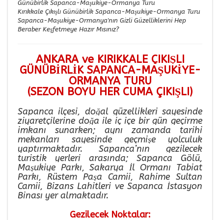
Günübirlik Sapanca-Maşukiye-Ormanya Turu
Kırıkkale Çıkışlı Günübirlik Sapanca-Maşukiye-Ormanya Turu
Sapanca-Maşukiye-Ormanya'nın Gizli Güzelliklerini Hep
Beraber Keşfetmeye Hazır Mısınız?
ANKARA ve KIRIKKALE ÇIKIŞLI
GÜNÜBİRLİK SAPANCA-MAŞUKİYE-
ORMANYA TURU
(SEZON BOYU HER CUMA ÇIKIŞLI)
Sapanca ilçesi, doğal güzellikleri sayesinde
ziyaretçilerine doğa ile iç içe bir gün geçirme
imkanı sunarken; aynı zamanda tarihi
mekanları sayesinde geçmişe yolculuk
yaptırmaktadır. Sapanca’nın gezilecek
turistik yerleri arasında; Sapanca Gölü,
Maşukiye Parkı, Sakarya İl Ormanı Tabiat
Parkı, Rüstem Paşa Camii, Rahime Sultan
Camii, Bizans Lahitleri ve Sapanca İstasyon
Binası yer almaktadır.
Gezilecek Noktalar: