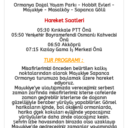
Ormanya Doğal Yaşam Parkı - Hobbit Evleri -
Maşukiye - Masalköy - Sapanca Gölü
Hareket Saatleri
05:30 Kırıkkale PTT Önü
05:50 Yenişehir Bayramefendi Osmanlı Kahvecisi
Önü
06:50 Akköprü
07:15 Kızılay Gama İş Merkezi Önü
TUR PROGRAMI :
Misafirlerimizi önceden belirtilen kalkış
noktalarından alarak Maşukiye Sapanca
Ormanya turumuza başlamak üzere hareket
ediyoruz.
Maşukiye’ye ulaştığımızda vereceğimiz serbest
zaman zarfında misafirlerimiz isterse cafelerde
zaman geçirebilir isterlerse de doğanın
güzelliğiyle beraber yürüyüş yapabilirler. Görsel
harikaların içinde, bol oksijenli ormanlarda,
harika çiçek kokuları eşliğinde yapacağınız
yürüyüşlerle daha zinde olacağınız kesin.
Şehrin izbe havasından birazda olsa uzaklaşıp
Maşukiye’de geçireceğiniz zamanlar yaşamınızda