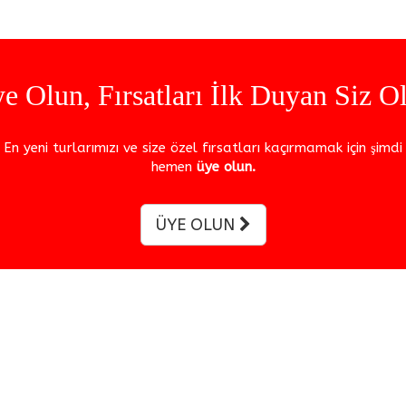
e Olun, Fırsatları İlk Duyan Siz O
En yeni turlarımızı ve size özel fırsatları kaçırmamak için şimdi
hemen
üye olun.
ÜYE OLUN