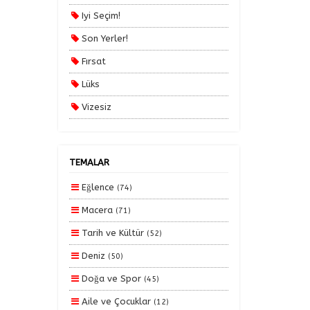
Yurt İçi Turlar
Iyi Seçim!
Son Yerler!
Fırsat
Lüks
Vizesiz
Kesin Çıkışlı
Erken Rezervasyon
TEMALAR
Size Özel
Eğlence
(74)
Planlanan
Macera
(71)
Otobüs Ile
Tarih ve Kültür
(52)
Uçak Ile
Deniz
(50)
Ekstralar Dahil
Doğa ve Spor
(45)
Aile ve Çocuklar
(12)