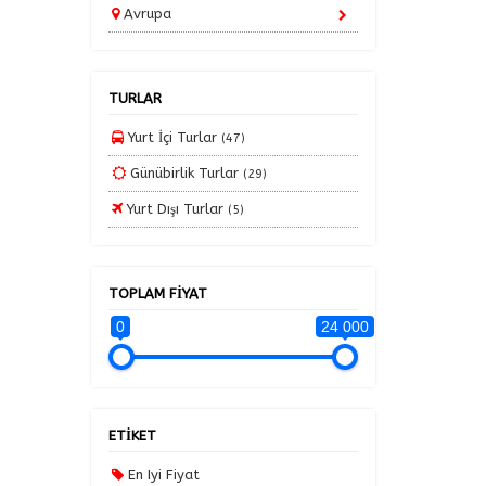
Avrupa
İç Anadolu Turları
Karadeniz Turları
TURLAR
Kayak Turları
Kırıkkale Çıkışlı Karadeniz Turları
Yurt İçi Turlar
(47)
Kış Turları
Günübirlik Turlar
(29)
Kurban Bayramı Turları
Yurt Dışı Turlar
(5)
Marmara Turları
Mısır Turları
TOPLAM FİYAT
Ramazan Bayramı Turları
0
24 000
Tatil Paketleri
Uçaklı Turlar
Yaz Turları 2025
ETİKET
Yurt Dışı Turları
En Iyi Fiyat