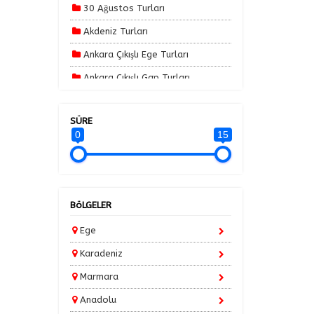
30 Ağustos Turları
Akdeniz Turları
Ankara Çıkışlı Ege Turları
Ankara Çıkışlı Gap Turları
Ankara Çıkışlı Karadeniz Turları
SÜRE
Ankara Çıkışlı Turlar
0
15
Ankara Çıkışlı Yılbaşı Özel Turlar
Avrupa Turları
Balkan Turları
BöLGELER
Batı Karadeniz Turları
Ege
Bayram Turları
Karadeniz
Bodrum Tatilleri
Marmara
Erken Rezervasyon Turları 2025
Anadolu
Güneydoğu Turları