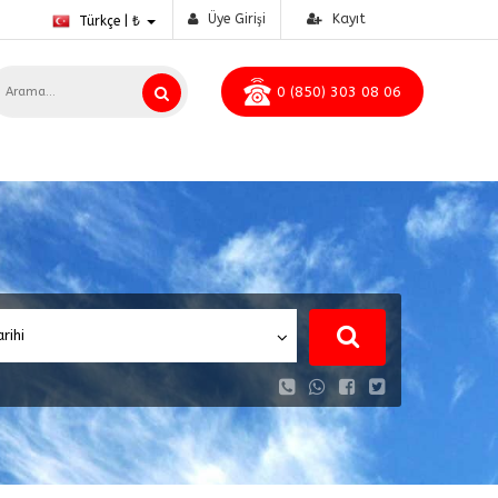
Üye Girişi
Kayıt
Türkçe | ₺
0 (850) 303 08 06
arihi