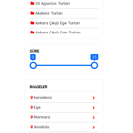
30 Ağustos Turları
Akdeniz Turları
Ankara Çıkışlı Ege Turları
Ankara Çıkışlı Gap Turları
Ankara Çıkışlı Karadeniz Turları
SÜRE
Ankara Çıkışlı Turlar
0
15
Ankara Çıkışlı Yılbaşı Özel Turlar
Avrupa Turları
Balkan Turları
BöLGELER
Batı Karadeniz Turları
Karadeniz
Bayram Turları
Ege
Bodrum Tatilleri
Marmara
Erken Rezervasyon Turları 2025
Anadolu
Güneydoğu Turları