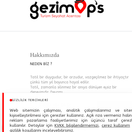
Hakkımızda
NEDEN BİZ ?
Tatil bir duygudur, bir arzudur, vazgeçilmez bir ihtiyaçtır
çünkü tüm yıl boyunca hayal edilir.
Tatil, zamanla silinmez bir anıya dönüşen eşsiz bir
deneyimdir.
Devamı..
GIZLILIK TERCIHLERI
0 (850) 303 08 06
Web sitemizin çalışması, analitik çalışmalarımız ve site
info@gezimaps.com
kişiselleştirilmesi için çerezler kullanırız. Açık rıza vermeniz hali
reklam pazarlama faaliyetlerimiz için üçüncü taraf çerez
kullanılır. Detaylar için
KVKK bilgilendirmemizi
,
çerez kullanım
Gezimaps Turizm - Türsab: 7980
gizlilik koşullarını
inceleyebilirsiniz.