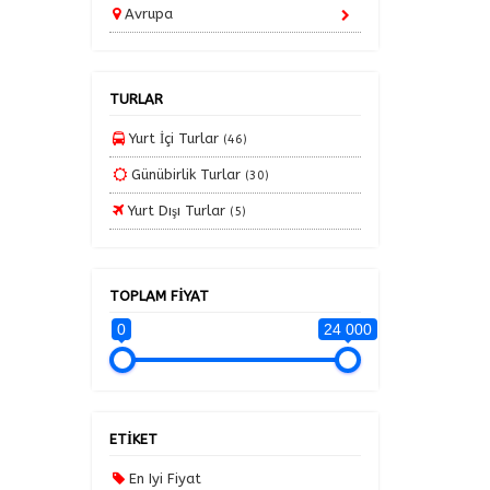
Avrupa
İç Anadolu Turları
Karadeniz Turları
TURLAR
Kayak Turları
Kırıkkale Çıkışlı Karadeniz Turları
Yurt İçi Turlar
(46)
Kış Turları
Günübirlik Turlar
(30)
Tüm Kış Turları
Yurt Dışı Turlar
(5)
Ankara Çıkışlı Kış Turları
Kırıkkale Çıkışlı Kış Turları
TOPLAM FİYAT
Kurban Bayramı Turları
0
24 000
Marmara Turları
Mısır Turları
Ramazan Bayramı Turları
ETİKET
Tatil Paketleri
En Iyi Fiyat