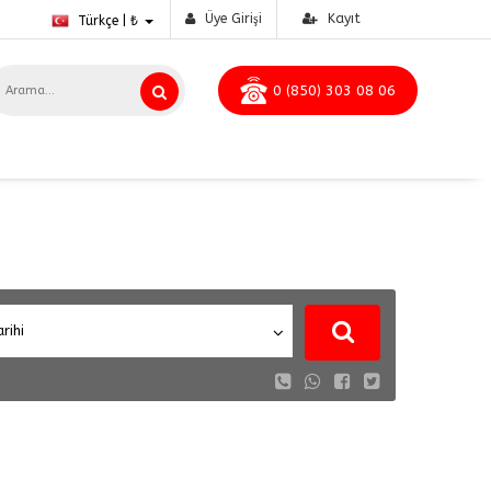
Üye Girişi
Kayıt
Türkçe | ₺
0 (850) 303 08 06
arihi