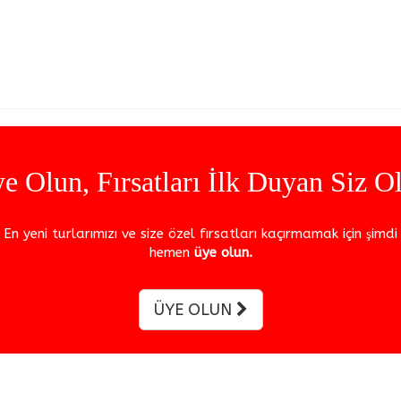
e karadeniz turu, kırıkkale tur firmaları, kırıkkale tur şirketleri, kırıkkale çıkışlı günübirlik turla
e Olun, Fırsatları İlk Duyan Siz O
En yeni turlarımızı ve size özel fırsatları kaçırmamak için şimdi
hemen
üye olun.
ÜYE OLUN