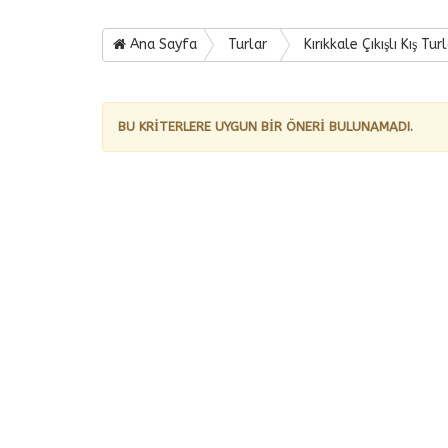
Ana Sayfa
Turlar
Kırıkkale Çıkışlı Kış Turl
BU KRİTERLERE UYGUN BİR ÖNERİ BULUNAMADI.