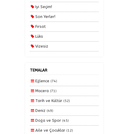
Uçaklı Turlar
Iyi Seçim!
Yaz Turları 2025
Son Yerler!
Yurt Dışı Turları
Fırsat
Yurt İçi Turlar
Lüks
Vizesiz
Kesin Çıkışlı
Erken Rezervasyon
TEMALAR
Size Özel
Eğlence
(74)
Planlanan
Macera
(71)
Otobüs Ile
Tarih ve Kültür
(52)
Uçak Ile
Deniz
(49)
Ekstralar Dahil
Doğa ve Spor
(45)
Aile ve Çocuklar
(12)