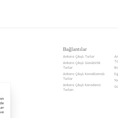
Bağlantılar
Ankara Çıkışlı Turlar
An
Ta
Ankara Çıkışlı Günübirlik
Turlar
Bo
Ankara Çıkışlı Konaklamalı
Eg
Turlar
Yu
Ankara Çıkışlı Karadeniz
Gü
Turları
nin
nde
ler
ve