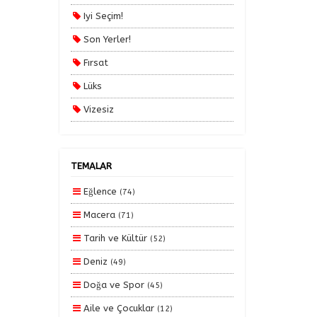
Yurt İçi Turlar
Iyi Seçim!
Son Yerler!
Fırsat
Lüks
Vizesiz
Kesin Çıkışlı
Erken Rezervasyon
TEMALAR
Size Özel
Eğlence
(74)
Planlanan
Macera
(71)
Otobüs Ile
Tarih ve Kültür
(52)
Uçak Ile
Deniz
(49)
Ekstralar Dahil
Doğa ve Spor
(45)
Aile ve Çocuklar
(12)