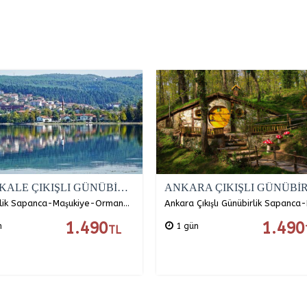
KIRIKKALE ÇIKIŞLI GÜNÜBİRLİK SAPANCA - MAŞUKİYE- ORMANYA TURU
Günübirlik Sapanca-Maşukiye-Ormanya Turu Kırıkkale Çıkışlı Günübirlik Sapanca-Maşukiye-Ormanya Turu Sapanca-Maşukiye-Ormanya'nın Gizli Güzelliklerini Hep Beraber…
1.490
1.490
n
1 gün
TL