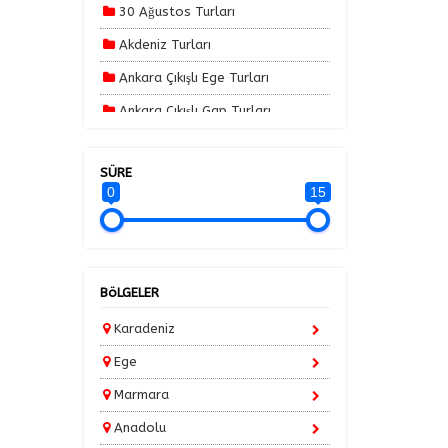
30 Ağustos Turları
Akdeniz Turları
Ankara Çıkışlı Ege Turları
Ankara Çıkışlı Gap Turları
Ankara Çıkışlı Karadeniz Turları
SÜRE
Ankara Çıkışlı Turlar
0
15
Ankara Çıkışlı Yılbaşı Özel Turlar
Avrupa Turları
Balkan Turları
BöLGELER
Batı Karadeniz Turları
Karadeniz
Bayram Turları
Ege
Bodrum Tatilleri
Marmara
Erken Rezervasyon Turları 2025
Anadolu
Güneydoğu Turları