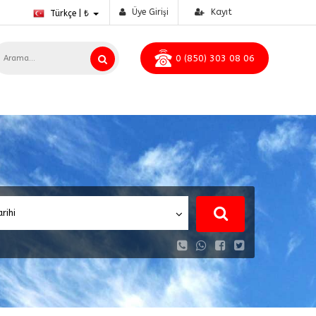
Üye Girişi
Kayıt
Türkçe | ₺
0 (850) 303 08 06
arihi