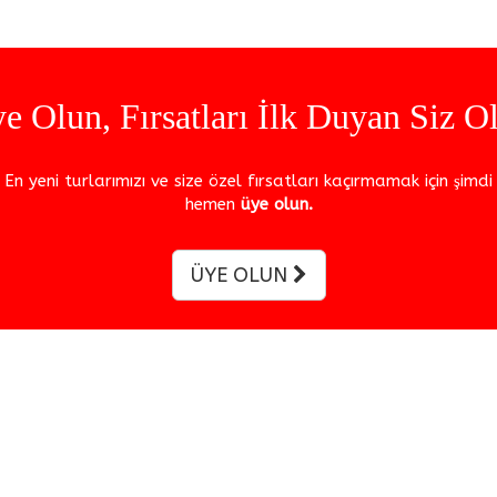
e Olun, Fırsatları İlk Duyan Siz O
En yeni turlarımızı ve size özel fırsatları kaçırmamak için şimdi
hemen
üye olun.
ÜYE OLUN