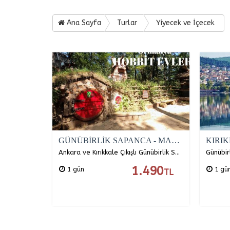
Ana Sayfa
Turlar
Yiyecek ve İçecek
GÜNÜBİRLİK SAPANCA - MAŞUKİYE- ORMANYA TURU
Ankara ve Kırıkkale Çıkışlı Günübirlik Sapanca-Maşukiye-Ormanya Turu Sapanca-Maşukiye-Ormanya'nın Gizli Güzelliklerini Hep Beraber Keşfetmeye Hazır Mısınız?
1.490
1 gün
1 gü
TL