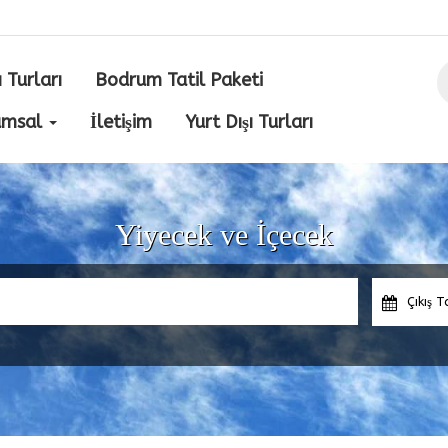
ı Turları
Bodrum Tatil Paketi
umsal
İletişim
Yurt Dışı Turları
Yiyecek ve İçecek
Çıkış T