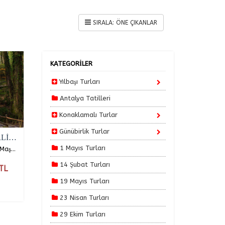
KATEGORİLER
Yılbaşı Turları
Antalya Tatilleri
Konaklamalı Turlar
Günübirlik Turlar
ANKARA ÇIKIŞLI GÜNÜBİRLİK SAPANCA - MAŞUKİYE- ORMANYA TURU
1 Mayıs Turları
Ankara Çıkışlı Günübirlik Sapanca-Maşukiye-Ormanya Turu Ankara ve Kırıkkale Çıkışlı Günübirlik Sapanca-Maşukiye-Ormanya Turu Sapanca-Maşukiye-Ormanya'nın Gizli…
14 Şubat Turları
TL
19 Mayıs Turları
23 Nisan Turları
29 Ekim Turları