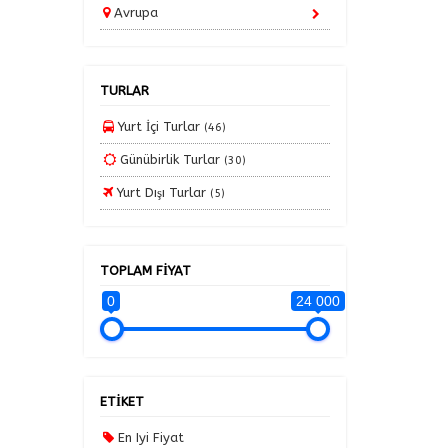
Avrupa
İç Anadolu Turları
Karadeniz Turları
TURLAR
Kayak Turları
Kırıkkale Çıkışlı Karadeniz Turları
Yurt İçi Turlar
(46)
Kış Turları
Günübirlik Turlar
(30)
Kurban Bayramı Turları
Yurt Dışı Turlar
(5)
Marmara Turları
Mısır Turları
TOPLAM FİYAT
Ramazan Bayramı Turları
0
24 000
Tatil Paketleri
Uçaklı Turlar
Yaz Turları 2025
ETİKET
Yurt Dışı Turları
En Iyi Fiyat