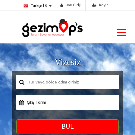
Üye Girişi
Kayıt
Türkçe | ₺
Vizesiz
Çıkış Tarihi
BUL