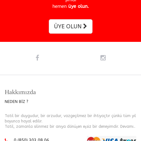
hemen
üye olun.
ÜYE OLUN
Hakkımızda
NEDEN BİZ ?
Tatil bir duygudur, bir arzudur, vazgeçilmez bir ihtiyaçtır çünkü tüm yıl
boyunca hayal edilir.
Tatil, zamanla silinmez bir anıya dönüşen eşsiz bir deneyimdir.
Devamı..
0 (850) 303 08 06