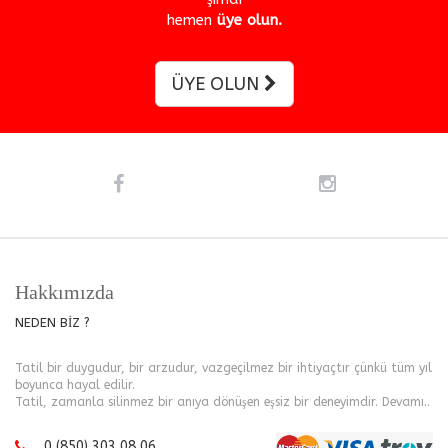
hemen
üye olun.
ÜYE OLUN
Hakkımızda
NEDEN BİZ ?
Tatil bir duygudur, bir arzudur, vazgeçilmez bir ihtiyaçtır çünkü tüm yıl
boyunca hayal edilir.
Tatil, zamanla silinmez bir anıya dönüşen eşsiz bir deneyimdir.
Devamı..
0 (850) 303 08 06