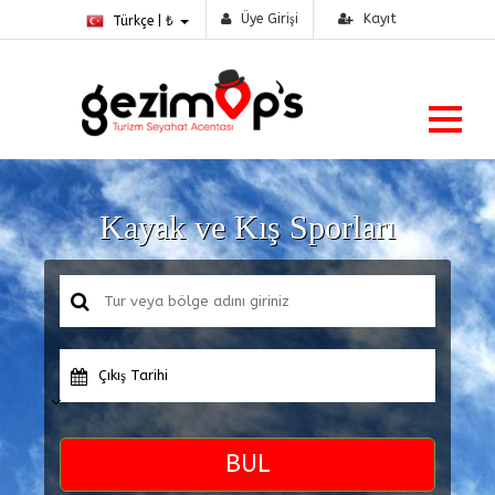
Üye Girişi
Kayıt
Türkçe | ₺
Kayak ve Kış Sporları
Çıkış Tarihi
BUL