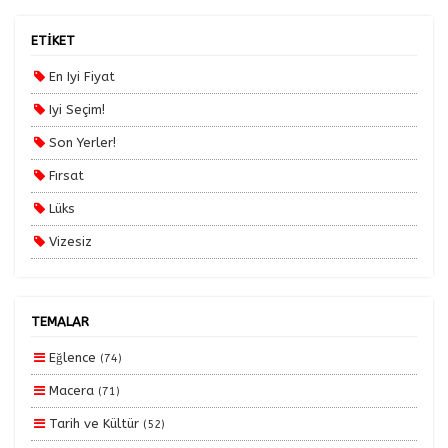
Yurt Dışı Turları
Tercihleri Kaydet
ETİKET
Yurt İçi Turlar
En Iyi Fiyat
Iyi Seçim!
Son Yerler!
Fırsat
Lüks
Vizesiz
Kesin Çıkışlı
Erken Rezervasyon
TEMALAR
Size Özel
Eğlence
(74)
Planlanan
Macera
(71)
Otobüs Ile
Tarih ve Kültür
(52)
Uçak Ile