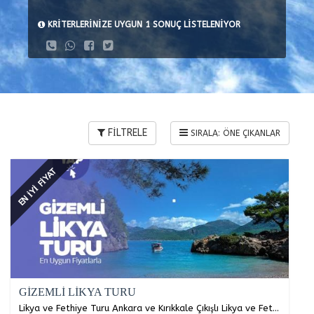
KRİTERLERİNİZE UYGUN 1 SONUÇ LİSTELENİYOR
FİLTRELE
EN İYİ FİYAT
GİZEMLİ LİKYA TURU
Likya ve Fethiye Turu Ankara ve Kırıkkale Çıkışlı Likya ve Fethiye Tatili Likya'nın Gizli Güzelliklerini Hep Beraber Keşfetmeye Hazır Mısınız?