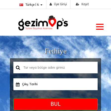
Üye Girişi
Kayıt
Türkçe | ₺
Fethiye
Çıkış Tarihi
BUL